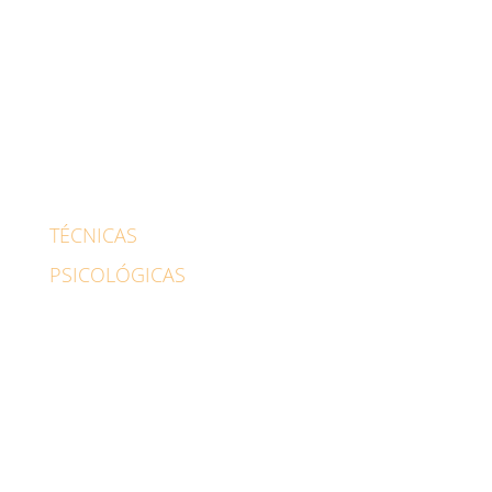
Psicólogo familiar
Pareja
Psicólogo Infantil
Psicólogo para adolescentes
Habilidades sociales
TÉCNICAS
PSICOLÓGICAS
Cognitiva-conductual
EMDR
Realidad virtual
Hipnosis
Terapia online