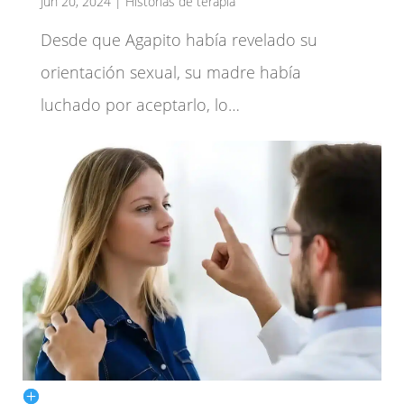
Jun 20, 2024
|
Historias de terapia
Desde que Agapito había revelado su
orientación sexual, su madre había
luchado por aceptarlo, lo…