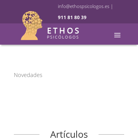
info@ethospsicologos.es
|
911 81 80 39
Novedades
Artículos