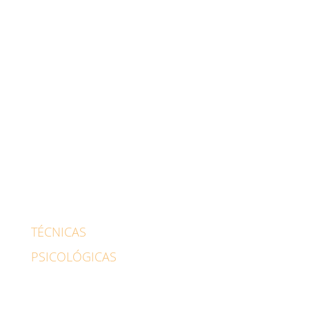
Depresión
Duelo
Sexología
Psicólogo para adultos
Psicólogo familiar
Pareja
Psicólogo Infantil
Psicólogo para adolescentes
Habilidades sociales
TÉCNICAS
PSICOLÓGICAS
Cognitiva-conductual
EMDR