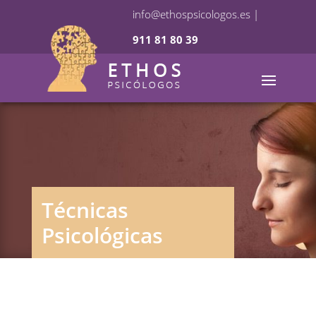
info@ethospsicologos.es
|
911 81 80 39
Técnicas
Psicológicas