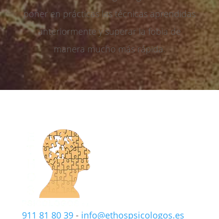
poner en prácticas las técnicas aprendidas
anteriormente y superar la fobia de
manera mucho más rápida.
911 81 80 39
-
info@ethospsicologos.es