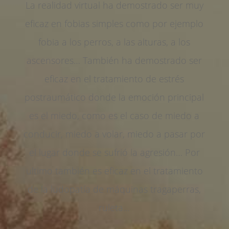
La realidad virtual ha demostrado ser muy
eficaz en fobias simples como por ejemplo
fobia a los perros, a las alturas, a los
ascensores… También ha demostrado ser
eficaz en el tratamiento de estrés
postraumático donde la emoción principal
es el miedo, como es el caso de miedo a
conducir, miedo a volar, miedo a pasar por
el lugar donde se sufrió la agresión… Por
ultimo también es eficaz en el tratamiento
de la ludopatía de máquinas tragaperras,
ruleta…