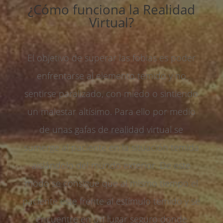
¿Cómo funciona la Realidad
Virtual?
El objetivo de superar las fobias es poder
enfrentarse al elemento temido y no
sentirse paralizado, con miedo o sintiendo
un malestar altísimo. Para ello por medio
de unas gafas de realidad virtual se
sumerge al paciente en la situación temida
aislándolo del mundo exterior. De este
modo se consigue que al mismo tiempo el
paciente este frente al estímulo temido y se
encuentre en un lugar seguro donde