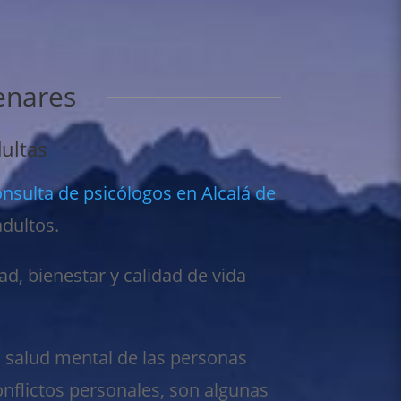
enares
dultas
nsulta de psicólogos en Alcalá de
dultos.
dad, bienestar y calidad de vida
a salud mental de las personas
conflictos personales, son algunas