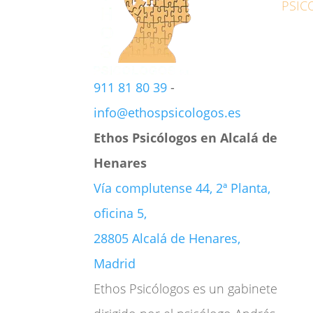
PSIC
Adic
Ansi
Depr
911 81 80 39
-
Duel
info@ethospsicologos.es
Sexo
Ethos Psicólogos en Alcalá de
Psicó
Henares
Psicó
Vía complutense 44, 2ª Planta,
Parej
oficina 5,
Psicó
28805 Alcalá de Henares,
Psicó
Madrid
Habil
Ethos Psicólogos es un gabinete