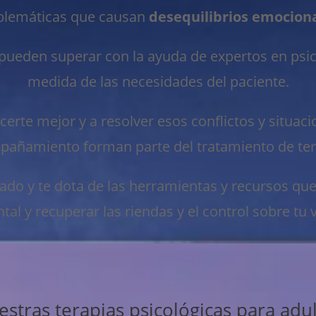
blemáticas que causan
desequilibrios emocion
pueden superar con la ayuda de expertos en psico
medida de las necesidades del paciente.
te mejor y a resolver esos conflictos y situacion
añamiento forman parte del tratamiento de tera
zado y te dota de las herramientas y recursos que
tal y recuperar las riendas y el control sobre tu v
stras terapias psicológicas para adu