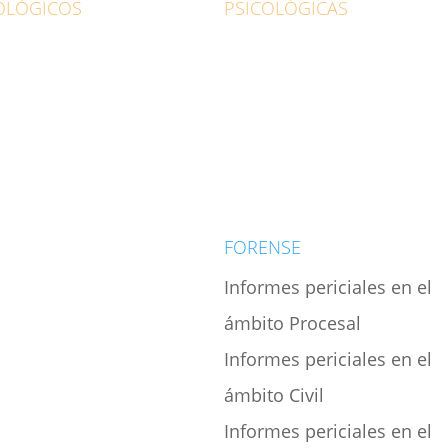
OLÓGICOS
PSICOLÓGICAS
ciones
Cognitiva-conductual
edad
EMDR
esión
Realidad virtual
o
Hipnosis
logía
Terapia online
logo para adultos
FORENSE
logo familiar
Informes periciales en el
a
ámbito Procesal
logo Infantil
Informes periciales en el
logo para adolescentes
ámbito Civil
idades sociales
Informes periciales en el