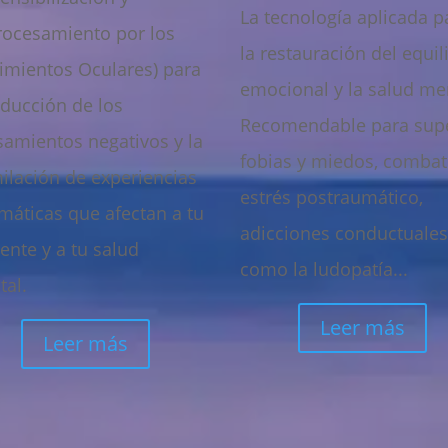
La tecnología aplicada p
rocesamiento por los
la restauración del equil
mientos Oculares) para
emocional y la salud me
educción de los
Recomendable para sup
amientos negativos y la
fobias y miedos, combati
ilación de experiencias
estrés postraumático,
máticas que afectan a tu
adicciones conductuale
ente y a tu salud
como la ludopatía...
al.
Leer más
Leer más