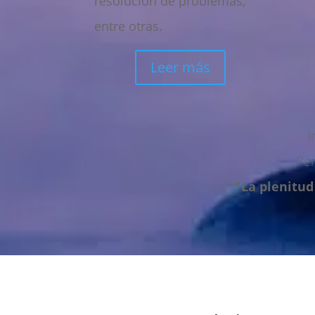
resolución de problemas,
entre otras.
Leer más
I
Per
"La plenitud