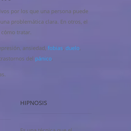
ivos por los que una persona puede
una problemática clara. En otros, el
o cómo tratar.
epresión, ansiedad,
fobias
,
duelo
,
 trastornos del
pánico
.
as.
HIPNOSIS
Es una técnica que el