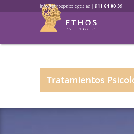
info@ethospsicologos.es
|
911 81 80 39
Tratamientos Psicol