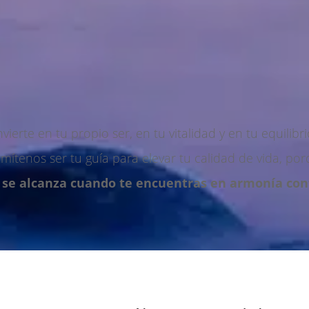
nvierte en tu propio ser, en tu vitalidad y en tu equilibri
mítenos ser tu guía para elevar tu calidad de vida, po
 se alcanza cuando te encuentras en armonía co