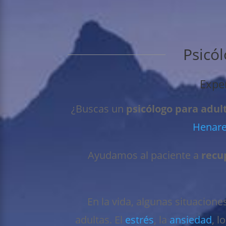
Psicó
Exper
¿Buscas un
psicólogo para adul
Henar
Ayudamos al paciente a
recu
En la vida, algunas situacion
adultas. El
estrés
, la
ansiedad
, l