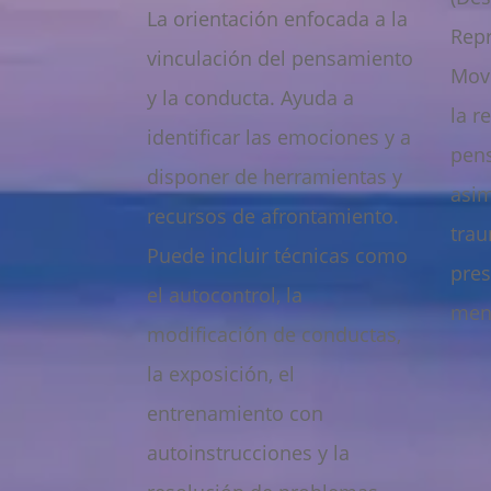
La orientación enfocada a la
Rep
vinculación del pensamiento
Movi
y la conducta. Ayuda a
la r
identificar las emociones y a
pens
disponer de herramientas y
asim
recursos de afrontamiento.
trau
Puede incluir técnicas como
pres
el autocontrol, la
ment
modificación de conductas,
la exposición, el
entrenamiento con
autoinstrucciones y la