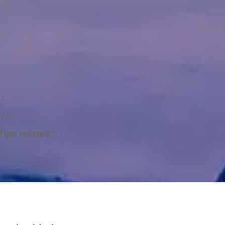
o.
rque
ntigo mismo".