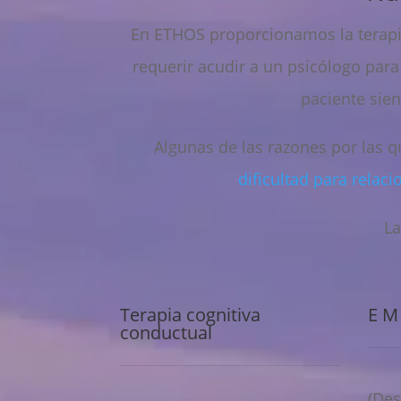
En ETHOS proporcionamos la terapi
requerir acudir a un psicólogo para
paciente sie
Algunas de las razones por las 
dificultad para relaci
L
Terapia cognitiva
E M
conductual
(Des