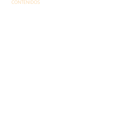
CONTENIDOS
Psicólogo Alcalá de Henares
Contacto
Pide tu cita ahora
Noticias
Medios