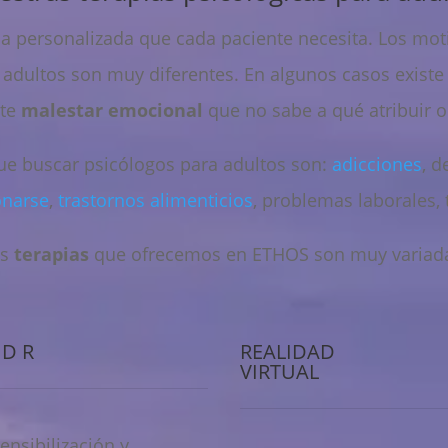
a personalizada que cada paciente necesita. Los mot
 adultos son muy diferentes. En algunos casos existe 
nte
malestar emocional
que no sabe a qué atribuir 
que buscar psicólogos para adultos son:
adicciones
, d
onarse
,
trastornos alimenticios
, problemas laborales,
as
terapias
que ofrecemos en ETHOS son muy variad
 D R
REALIDAD
VIRTUAL
ensibilización y