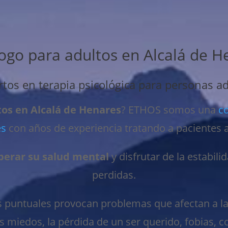
logo para adultos en Alcalá de H
tos en terapia psicológica para personas a
tos en Alcalá de Henares
? ETHOS somos una
co
es
con años de experiencia tratando a pacientes a
perar su salud mental
y disfrutar de la estabili
perdidas.
es puntuales provocan problemas que afectan a l
os miedos, la pérdida de un ser querido, fobias, 