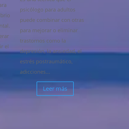
ara
psicólogo para adultos
ibrio
puede combinar con otras
ntal.
para mejorar o eliminar
erar
trastornos como la
r el
depresión, la ansiedad, el
estrés postraumático,
s
adicciones...
Leer más