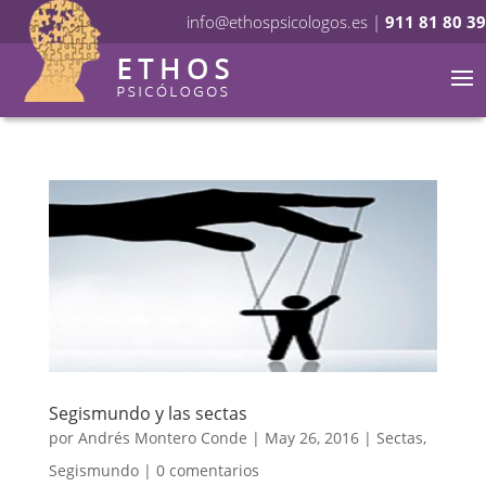
info@ethospsicologos.es
|
911 81 80 39
Segismundo y las sectas
por
Andrés Montero Conde
|
May 26, 2016
|
Sectas
,
Segismundo
|
0 comentarios