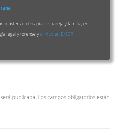
21496
.
n másters en terapia de pareja y familia, en
gía legal y forense y
clínico en EMDR.
 será publicada.
Los campos obligatorios están