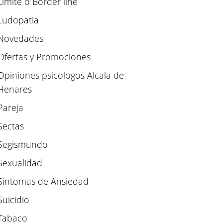
Limite o Border line
Ludopatia
Novedades
Ofertas y Promociones
Opiniones psicologos Alcala de
Henares
Pareja
Sectas
Segismundo
Sexualidad
Sintomas de Ansiedad
Suicidio
Tabaco