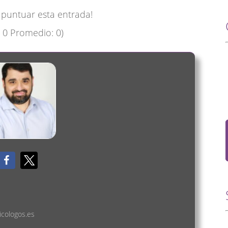
a puntuar esta entrada!
:
0
Promedio:
0
)
icologos.es