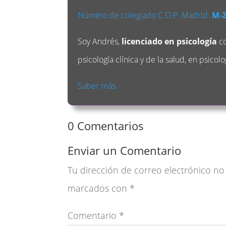
Número de colegiado C.O.P. Madrid:
M-
Soy Andrés,
licenciado en psicología
co
psicología clínica y de la salud, en psicolo
Saber más.
0 Comentarios
Enviar un Comentario
Tu dirección de correo electrónico no
marcados con
*
Comentario
*