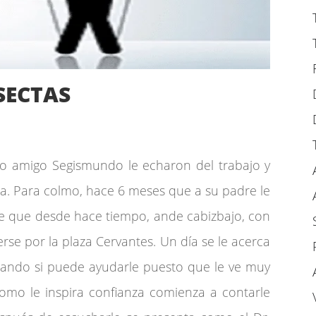
SECTAS
amigo Segismundo le echaron del trabajo y
. Para colmo, hace 6 meses que a su padre le
ce que desde hace tiempo, ande cabizbajo, con
se por la plaza Cervantes. Un día se le acerca
ando si puede ayudarle puesto que le ve muy
mo le inspira confianza comienza a contarle