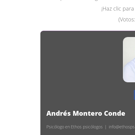
¡Haz clic par
(Votos
Andrés Montero Conde
Psicólogo
en
Ethos psicólogos
|
info@ethosps