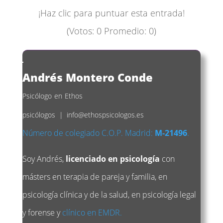
¡Haz clic para puntuar esta entrada!
(Votos:
0
Promedio:
0
)
Andrés Montero Conde
Psicólogo
en
Ethos
psicólogos
|
info@ethospsicologos.es
Número de colegiado C.O.P. Madrid:
M-21496
.
Soy Andrés,
licenciado en psicología
con
másters en terapia de pareja y familia, en
psicología clínica y de la salud, en psicología legal
y forense y
clínico en EMDR.