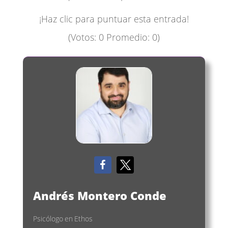
¡Haz clic para puntuar esta entrada!
(Votos:
0
Promedio:
0
)
Andrés Montero Conde
Psicólogo
en
Ethos