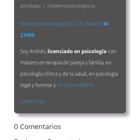
psicólogos
|
info@ethospsicologos.es
Número de colegiado C.O.P. Madrid:
M-
21496
.
Soy Andrés,
licenciado en psicología
con
másters en terapia de pareja y familia, en
psicología clínica y de la salud, en psicología
legal y forense y
clínico en EMDR.
Saber más.
0 Comentarios