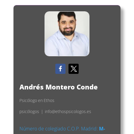
Andrés Montero Conde
Psicólogo
en
Ethos
psicólogos
|
info@ethospsicologos.es
Número de colegiado C.O.P. Madrid:
M-