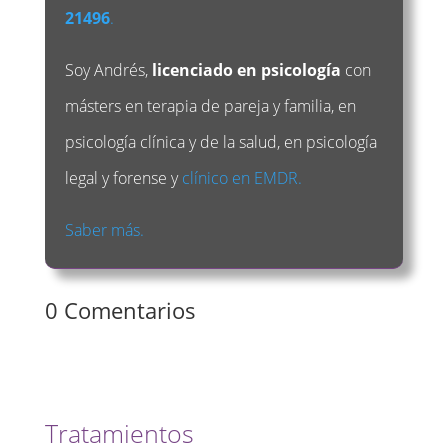
21496
.
Soy Andrés,
licenciado en psicología
con
másters en terapia de pareja y familia, en
psicología clínica y de la salud, en psicología
legal y forense y
clínico en EMDR.
Saber más.
0 Comentarios
Tratamientos