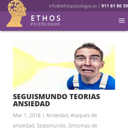
info@ethospsicologos.es
|
911 81 80 39
SEGUISMUNDO TEORIAS
ANSIEDAD
Mar 1, 2018
|
Ansiedad
,
Ataques de
ansiedad
,
Segismundo
,
Sintomas de