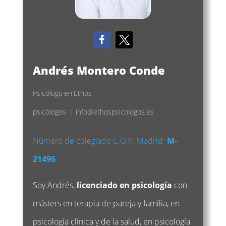
Andrés Montero Conde
Psicólogo
en
Ethos
psicólogos
|
info@ethospsicologos.es
Número de colegiado C.O.P. Madrid:
M-
21496
.
Soy Andrés,
licenciado en psicología
con
másters en terapia de pareja y familia, en
psicología clínica y de la salud, en psicología