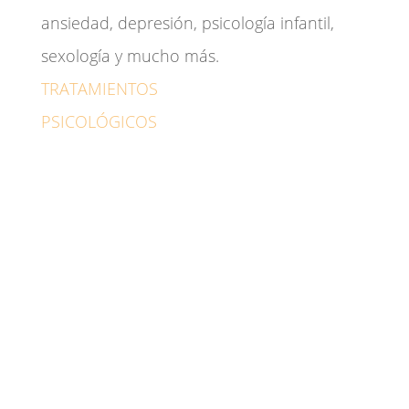
ansiedad, depresión, psicología infantil,
sexología y mucho más.
TRATAMIENTOS
PSICOLÓGICOS
Adicciones
Ansiedad
Depresión
Duelo
Sexología
Psicólogo para adultos
Psicólogo familiar
Pareja