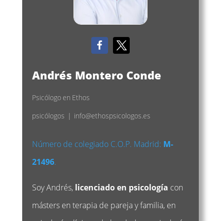
Andrés Montero Conde
Psicólogo
en
Ethos
psicólogos
|
info@ethospsicologos.es
Número de colegiado C.O.P. Madrid:
M-
21496
.
Soy Andrés,
licenciado en psicología
con
másters en terapia de pareja y familia, en