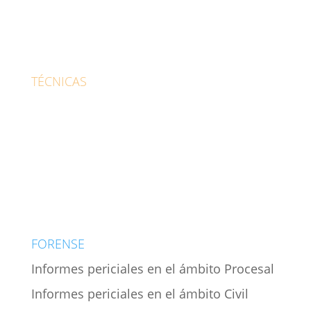
Psicólogo Infantil
Psicólogo para adolescentes
Habilidades sociales
TÉCNICAS
Cognitiva-conductual
EMDR
Realidad virtual
Hipnosis
Terapia online
FORENSE
Informes periciales en el ámbito Procesal
Informes periciales en el ámbito Civil