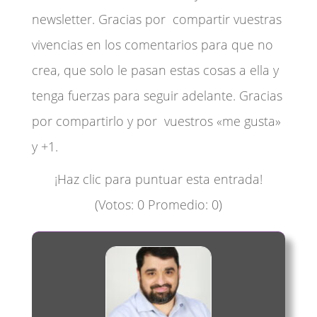
newsletter. Gracias por compartir vuestras
vivencias en los comentarios para que no
crea, que solo le pasan estas cosas a ella y
tenga fuerzas para seguir adelante. Gracias
por compartirlo y por vuestros «me gusta»
y +1.
¡Haz clic para puntuar esta entrada!
(Votos:
0
Promedio:
0
)