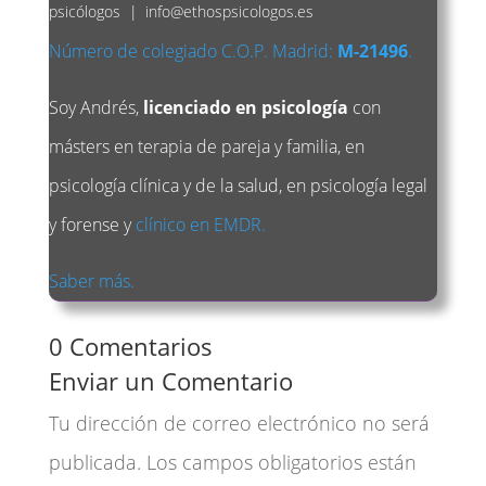
psicólogos
|
info@ethospsicologos.es
Número de colegiado C.O.P. Madrid:
M-21496
.
Soy Andrés,
licenciado en psicología
con
másters en terapia de pareja y familia, en
psicología clínica y de la salud, en psicología legal
y forense y
clínico en EMDR.
Saber más.
0 Comentarios
Enviar un Comentario
Tu dirección de correo electrónico no será
publicada.
Los campos obligatorios están