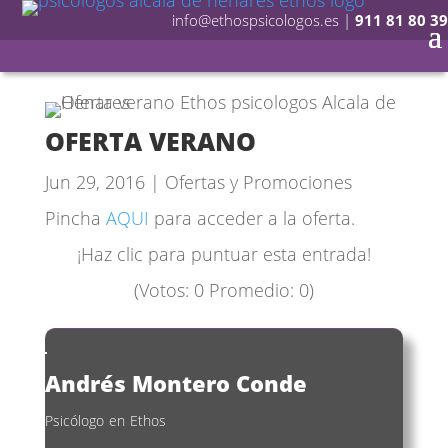
info@ethospsicologos.es
|
911 81 80 39
OFERTA VERANO
Jun 29, 2016
|
Ofertas y Promociones
Pincha
AQUI
para acceder a la oferta.
¡Haz clic para puntuar esta entrada!
(Votos:
0
Promedio:
0
)
Andrés Montero Conde
Psicólogo
en
Ethos