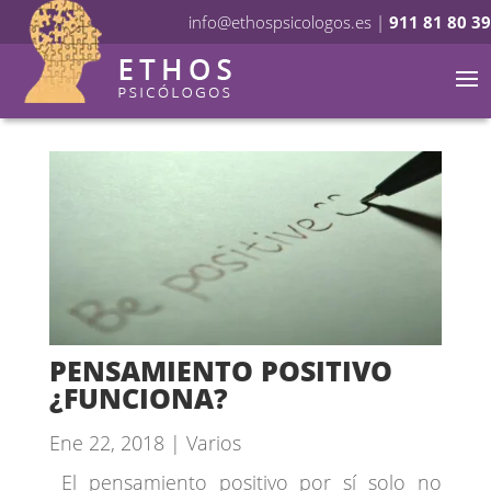
info@ethospsicologos.es
|
911 81 80 39
PENSAMIENTO POSITIVO
¿FUNCIONA?
Ene 22, 2018
|
Varios
El pensamiento positivo por sí solo no