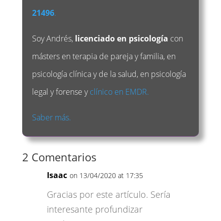
21496
.
Soy Andrés,
licenciado en psicología
con
másters en terapia de pareja y familia, en
psicología clínica y de la salud, en psicología
legal y forense y
clínico en EMDR.
Saber más.
2 Comentarios
Isaac
on 13/04/2020 at 17:35
Gracias por este artículo. Sería
interesante profundizar