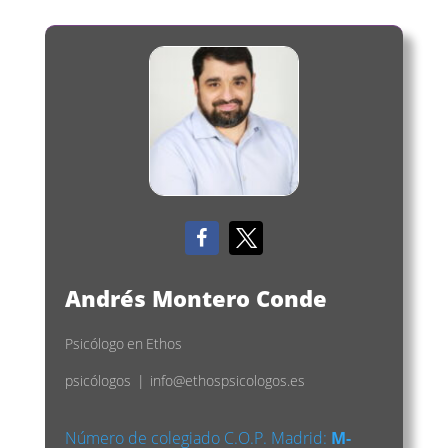
Andrés Montero Conde
Psicólogo
en
Ethos
psicólogos
|
info@ethospsicologos.es
Número de colegiado C.O.P. Madrid:
M-